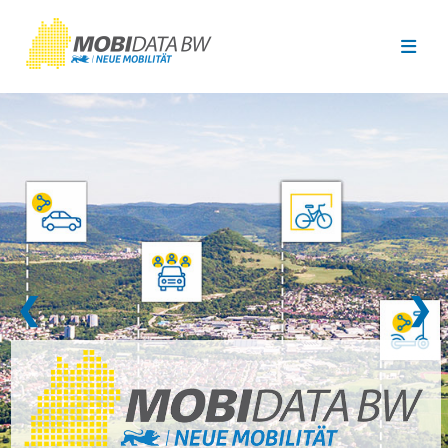
Überspringen zum Hauptinhalt
❮
❯