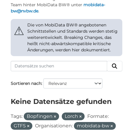
Team hinter MobiData BW® unter
mobidata-
bw@nvbw.de
.
Die von MobiData BW® angebotenen
⚠
Schnittstellen und Standards werden stetig
weiterentwickelt. Breaking Changes, das
heißt nicht-abwärtskompatible kritische
Änderungen, werden hier dokumentiert.
Sortieren nach
Keine Datensätze gefunden
Tags:
Bopfingen
Lorch
Formate:
GTFS
Organisationen:
mobidata-bw