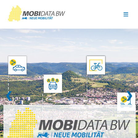
Überspringen zum Hauptinhalt
❮
❯