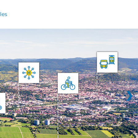
les
❯