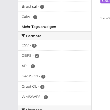
Geo
Bruchsal
-
1
Calw
-
1
Sie kö
Mehr Tags anzeigen
Formate
CSV
-
2
GBFS
-
2
API
-
1
GeoJSON
-
1
GraphQL
-
1
WMS/WFS
-
1