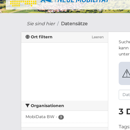
Sie sind hier
Datensätze
Ort filtern
Leeren
Suche
kann 
unte
Organisationen
3 
MobiData BW
-
3
Tags