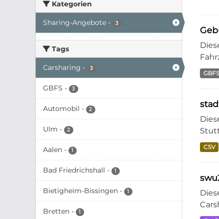
Kategorien
Sharing-Angebote
-
3
Geb
Dies
Tags
Fahr
Carsharing
-
3
GBF
GBFS
-
3
stad
Automobil
-
2
Dies
Ulm
-
Stutt
2
CSV
Aalen
-
1
Bad Friedrichshall
-
1
swu
Bietigheim-Bissingen
-
1
Dies
Cars
Bretten
-
1