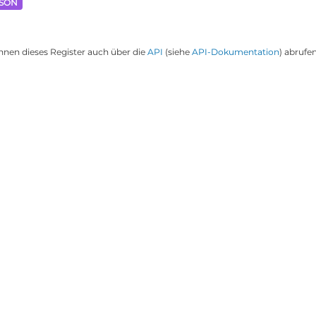
JSON
nnen dieses Register auch über die
API
(siehe
API-Dokumentation
) abrufen