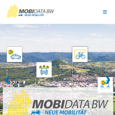
Überspringen zum Hauptinhalt
❮
❯