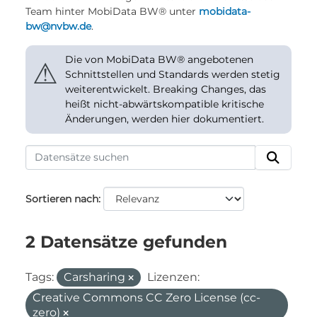
Team hinter MobiData BW® unter
mobidata-
bw@nvbw.de
.
Die von MobiData BW® angebotenen
⚠
Schnittstellen und Standards werden stetig
weiterentwickelt. Breaking Changes, das
heißt nicht-abwärtskompatible kritische
Änderungen, werden hier dokumentiert.
Sortieren nach
2 Datensätze gefunden
Tags:
Carsharing
Lizenzen:
Creative Commons CC Zero License (cc-
zero)