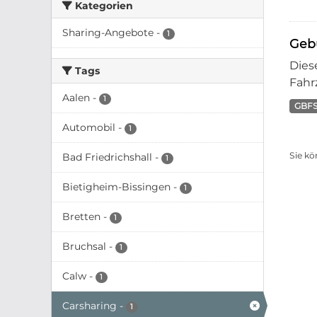
Kategorien
Sharing-Angebote
-
1
Geb
Dies
Tags
Fahr
Aalen
-
1
GBF
Automobil
-
1
Sie kö
Bad Friedrichshall
-
1
Bietigheim-Bissingen
-
1
Bretten
-
1
Bruchsal
-
1
Calw
-
1
Carsharing
-
1