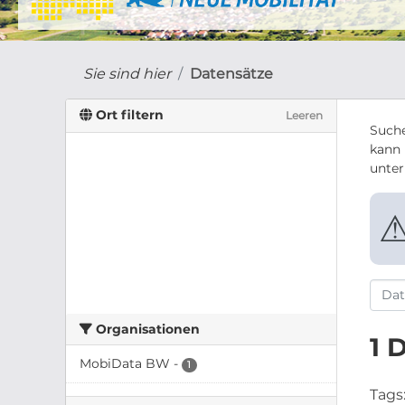
Sie sind hier
Datensätze
Ort filtern
Leeren
Suche
kann 
unte
Organisationen
1 
MobiData BW
-
1
Tags