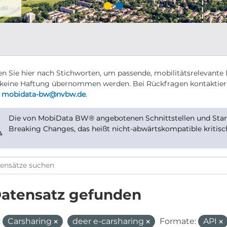
n Sie hier nach Stichworten, um passende, mobilitätsrelevante 
keine Haftung übernommen werden. Bei Rückfragen kontaktier
r
mobidata-bw@nvbw.de
.
Die von MobiData BW® angebotenen Schnittstellen und Stand
⚠
Breaking Changes, das heißt nicht-abwärtskompatible kritis
Datensatz gefunden
:
Carsharing
deer e-carsharing
Formate:
API