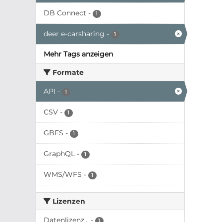
DB Connect
-
1
deer e-carsharing
-
1
Mehr Tags anzeigen
Formate
API
-
1
CSV
-
1
GBFS
-
1
GraphQL
-
1
WMS/WFS
-
1
Lizenzen
Datenlizenz...
-
1