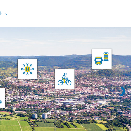
les
❯