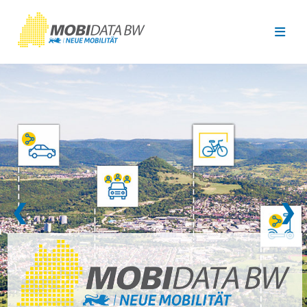
Überspringen zum Hauptinhalt
❮
❯