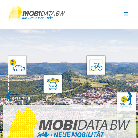
Überspringen zum Hauptinhalt
❮
❯