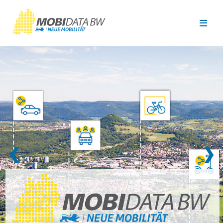
Überspringen zum Hauptinhalt
❮
❯