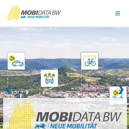
Überspringen zum Hauptinhalt
❮
❯