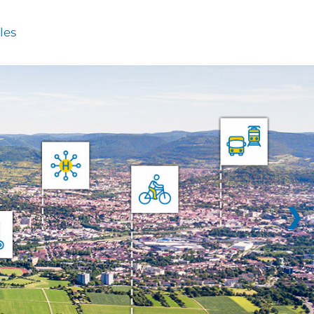
les
❯