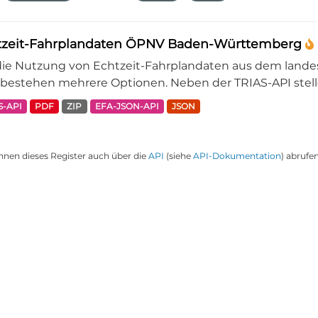
tzeit-Fahrplandaten ÖPNV Baden-Württemberg
die Nutzung von Echtzeit-Fahrplandaten aus dem lande
bestehen mehrere Optionen. Neben der TRIAS-API stellen
S-API
PDF
ZIP
EFA-JSON-API
JSON
nnen dieses Register auch über die
API
(siehe
API-Dokumentation
) abrufen