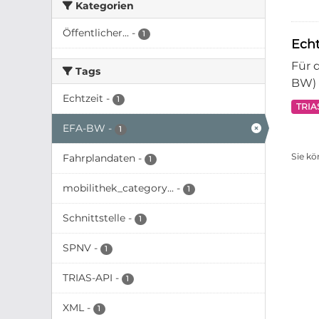
Kategorien
Öffentlicher...
-
1
Ech
Für 
Tags
BW) 
Echtzeit
-
1
TRIA
EFA-BW
-
1
Sie kö
Fahrplandaten
-
1
mobilithek_category...
-
1
Schnittstelle
-
1
SPNV
-
1
TRIAS-API
-
1
XML
-
1