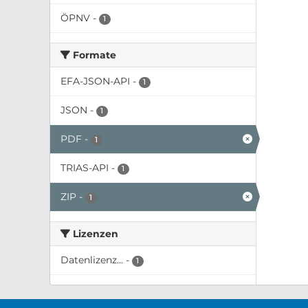
ÖPNV
-
1
Formate
EFA-JSON-API
-
1
JSON
-
1
PDF
-
1
TRIAS-API
-
1
ZIP
-
1
Lizenzen
Datenlizenz...
-
1