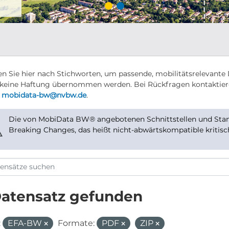
n Sie hier nach Stichworten, um passende, mobilitätsrelevante 
keine Haftung übernommen werden. Bei Rückfragen kontaktier
r
mobidata-bw@nvbw.de
.
Die von MobiData BW® angebotenen Schnittstellen und Stand
⚠
Breaking Changes, das heißt nicht-abwärtskompatible kritis
Datensatz gefunden
:
EFA-BW
Formate:
PDF
ZIP