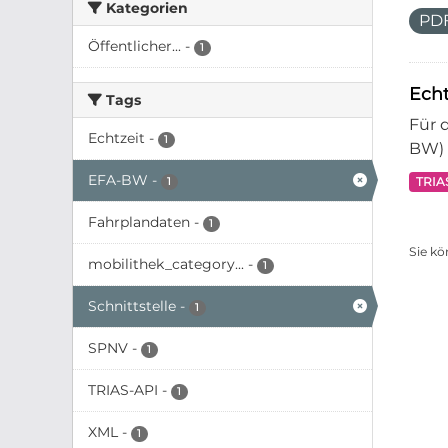
Kategorien
PD
Öffentlicher...
-
1
Ech
Tags
Für 
Echtzeit
-
1
BW) 
EFA-BW
-
TRIA
1
Fahrplandaten
-
1
Sie kö
mobilithek_category...
-
1
Schnittstelle
-
1
SPNV
-
1
TRIAS-API
-
1
XML
-
1