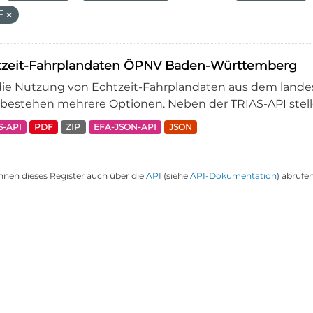
F
tzeit-Fahrplandaten ÖPNV Baden-Württemberg
die Nutzung von Echtzeit-Fahrplandaten aus dem lande
bestehen mehrere Optionen. Neben der TRIAS-API stellen
S-API
PDF
ZIP
EFA-JSON-API
JSON
nnen dieses Register auch über die
API
(siehe
API-Dokumentation
) abrufen