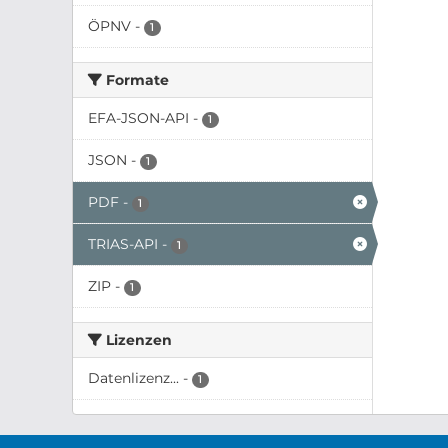
ÖPNV
-
1
Formate
EFA-JSON-API
-
1
JSON
-
1
PDF
-
1
TRIAS-API
-
1
ZIP
-
1
Lizenzen
Datenlizenz...
-
1