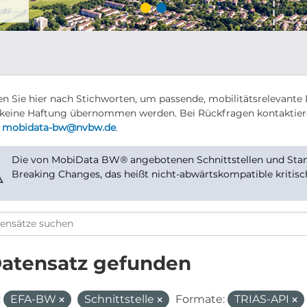
n Sie hier nach Stichworten, um passende, mobilitätsrelevante 
keine Haftung übernommen werden. Bei Rückfragen kontaktier
r
mobidata-bw@nvbw.de
.
Die von MobiData BW® angebotenen Schnittstellen und Stand
⚠
Breaking Changes, das heißt nicht-abwärtskompatible kritis
Datensatz gefunden
:
EFA-BW
Schnittstelle
Formate:
TRIAS-API