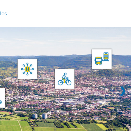
les
❯