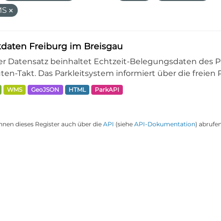
MS
daten Freiburg im Breisgau
er Datensatz beinhaltet Echtzeit-Belegungsdaten des Pa
en-Takt. Das Parkleitsystem informiert über die freien Pa
WMS
GeoJSON
HTML
ParkAPI
nnen dieses Register auch über die
API
(siehe
API-Dokumentation
) abrufen