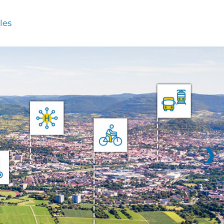
les
❯