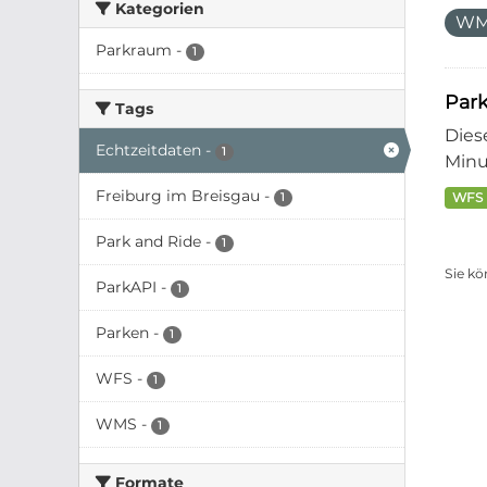
Kategorien
W
Parkraum
-
1
Park
Tags
Dies
Echtzeitdaten
-
1
Minut
Freiburg im Breisgau
-
WFS
1
Park and Ride
-
1
Sie kö
ParkAPI
-
1
Parken
-
1
WFS
-
1
WMS
-
1
Formate