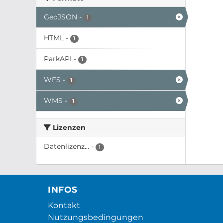
GeoJSON
-
1
HTML
-
1
ParkAPI
-
1
WFS
-
1
WMS
-
1
Lizenzen
Datenlizenz...
-
1
INFOS
Kontakt
Nutzungsbedingungen