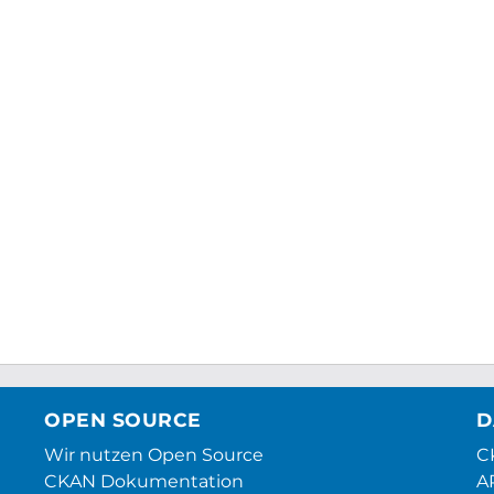
OPEN SOURCE
D
Wir nutzen Open Source
CK
CKAN Dokumentation
A