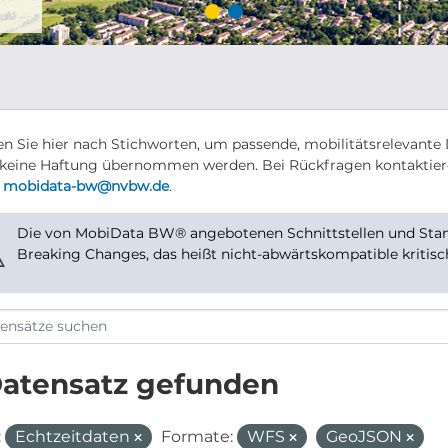
n Sie hier nach Stichworten, um passende, mobilitätsrelevante 
keine Haftung übernommen werden. Bei Rückfragen kontaktier
r
mobidata-bw@nvbw.de
.
Die von MobiData BW® angebotenen Schnittstellen und Stand
⚠
Breaking Changes, das heißt nicht-abwärtskompatible kritis
Datensatz gefunden
:
Echtzeitdaten
Formate:
WFS
GeoJSON