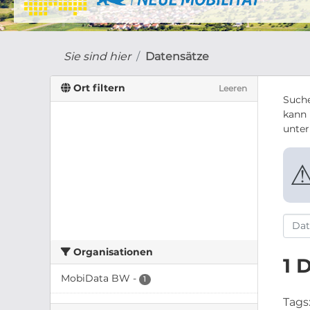
Sie sind hier
Datensätze
Ort filtern
Leeren
Suche
kann 
unte
Organisationen
1 
MobiData BW
-
1
Tags