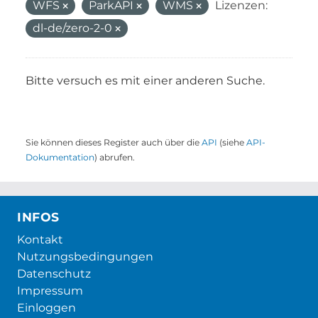
WFS
ParkAPI
WMS
Lizenzen:
dl-de/zero-2-0
Bitte versuch es mit einer anderen Suche.
Sie können dieses Register auch über die
API
(siehe
API-
Dokumentation
) abrufen.
INFOS
Kontakt
Nutzungsbedingungen
Datenschutz
Impressum
Einloggen