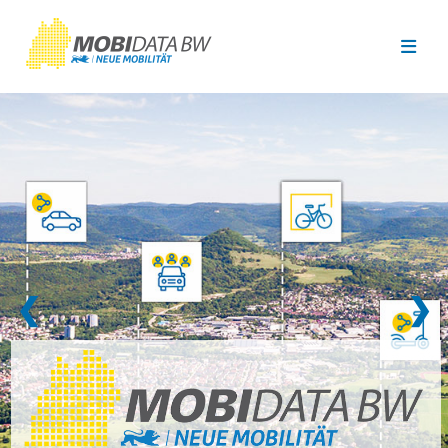
Überspringen zum Hauptinhalt
❮
❯