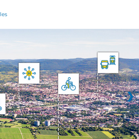
les
❯