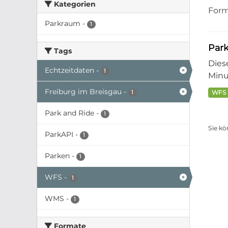
Kategorien
Form
Parkraum
-
1
Park
Tags
Dies
Echtzeitdaten
-
1
Minut
Freiburg im Breisgau
-
WFS
1
Park and Ride
-
1
Sie kö
ParkAPI
-
1
Parken
-
1
WFS
-
1
WMS
-
1
Formate