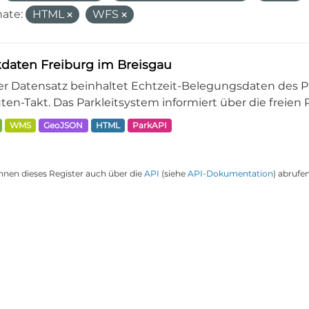
ate:
HTML
WFS
daten Freiburg im Breisgau
er Datensatz beinhaltet Echtzeit-Belegungsdaten des Pa
en-Takt. Das Parkleitsystem informiert über die freien Pa
WMS
GeoJSON
HTML
ParkAPI
nnen dieses Register auch über die
API
(siehe
API-Dokumentation
) abrufen