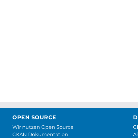
OPEN SOURCE
D
Wir nutzen Open Source
CK
CKAN Dokumentation
A