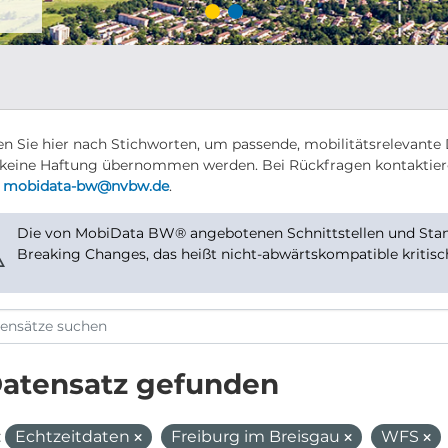
n Sie hier nach Stichworten, um passende, mobilitätsrelevante 
keine Haftung übernommen werden. Bei Rückfragen kontaktier
r
mobidata-bw@nvbw.de
.
Die von MobiData BW® angebotenen Schnittstellen und Stand
⚠
Breaking Changes, das heißt nicht-abwärtskompatible kritis
Datensatz gefunden
:
Echtzeitdaten
Freiburg im Breisgau
WFS