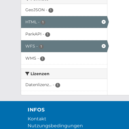
GeoJSON
-
1
HTML
-
1
ParkAPI
-
1
WFS
-
1
WMS
-
1
Lizenzen
Datenlizenz...
-
1
INFOS
Kontakt
Nutzungsbedingungen