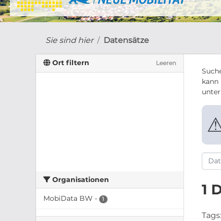
Sie sind hier
Datensätze
Ort filtern
Leeren
Suche
kann 
unte
Organisationen
1 
MobiData BW
-
1
Tags