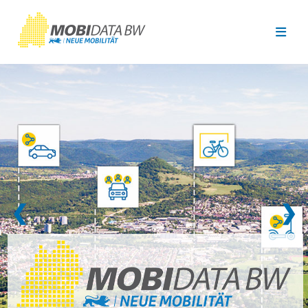
Überspringen zum Hauptinhalt
❮
❯