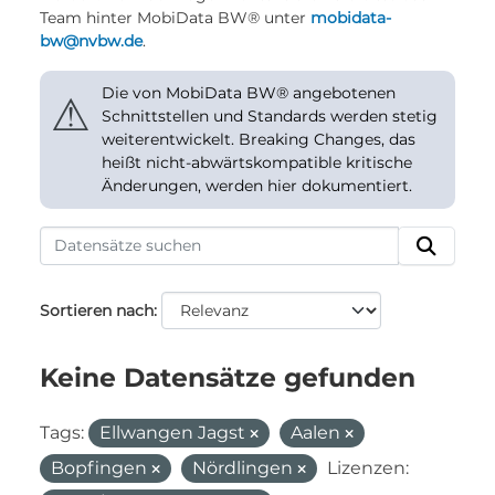
Team hinter MobiData BW® unter
mobidata-
bw@nvbw.de
.
Die von MobiData BW® angebotenen
⚠
Schnittstellen und Standards werden stetig
weiterentwickelt. Breaking Changes, das
heißt nicht-abwärtskompatible kritische
Änderungen, werden hier dokumentiert.
Sortieren nach
Keine Datensätze gefunden
Tags:
Ellwangen Jagst
Aalen
Bopfingen
Nördlingen
Lizenzen: