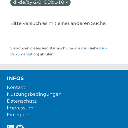
dl-de/by-2-0_ODbL-1.0
Bitte versuch es mit einer anderen Suche.
Sie können dieses Register auch über die
API
(siehe
API-
Dokumentation
) abrufen.
INFOS
Kontakt
Nutzungsbedingungen
Datenschutz
Impressum
Einloggen