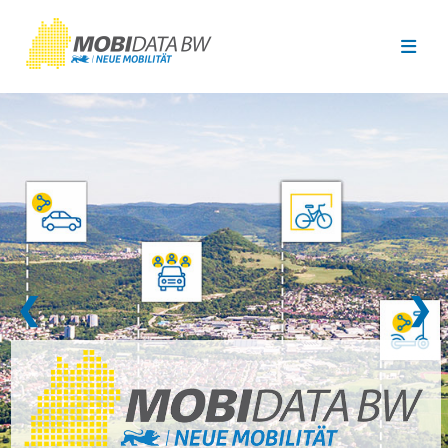
Überspringen zum Hauptinhalt
❮
❯