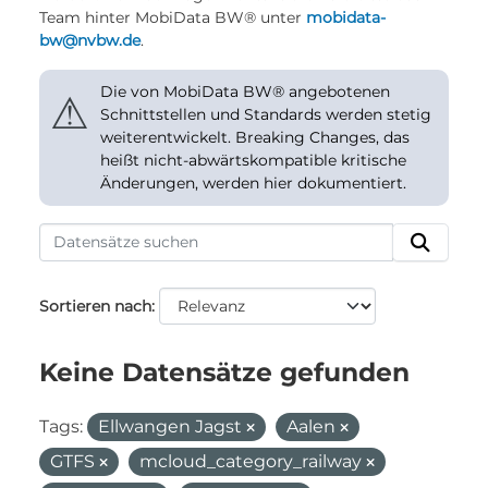
Team hinter MobiData BW® unter
mobidata-
bw@nvbw.de
.
Die von MobiData BW® angebotenen
⚠
Schnittstellen und Standards werden stetig
weiterentwickelt. Breaking Changes, das
heißt nicht-abwärtskompatible kritische
Änderungen, werden hier dokumentiert.
Sortieren nach
Keine Datensätze gefunden
Tags:
Ellwangen Jagst
Aalen
GTFS
mcloud_category_railway