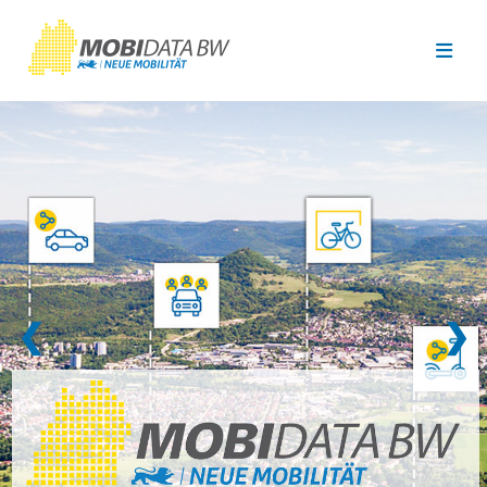
Überspringen zum Hauptinhalt
❮
❯