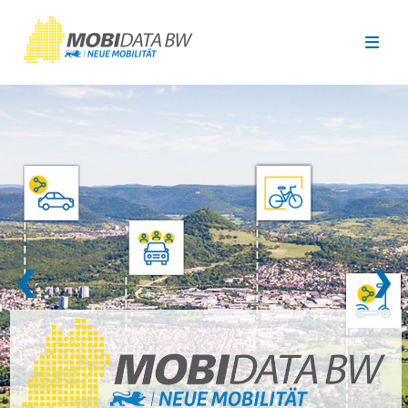
Überspringen zum Hauptinhalt
❮
❯