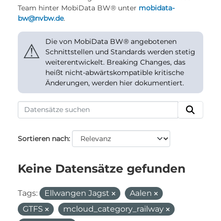
Team hinter MobiData BW® unter
mobidata-
bw@nvbw.de
.
Die von MobiData BW® angebotenen
⚠
Schnittstellen und Standards werden stetig
weiterentwickelt. Breaking Changes, das
heißt nicht-abwärtskompatible kritische
Änderungen, werden hier dokumentiert.
Sortieren nach
Keine Datensätze gefunden
Tags:
Ellwangen Jagst
Aalen
GTFS
mcloud_category_railway