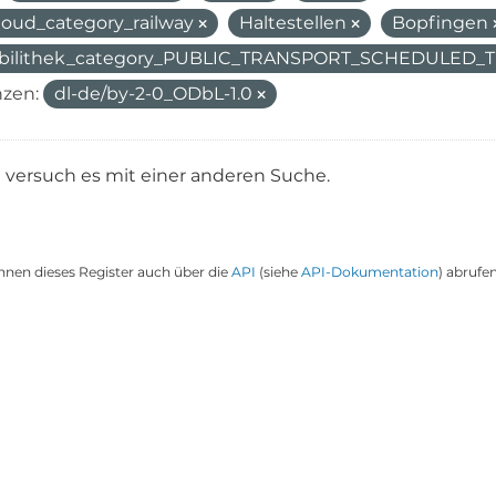
oud_category_railway
Haltestellen
Bopfingen
bilithek_category_PUBLIC_TRANSPORT_SCHEDULED
nzen:
dl-de/by-2-0_ODbL-1.0
e versuch es mit einer anderen Suche.
nnen dieses Register auch über die
API
(siehe
API-Dokumentation
) abrufen