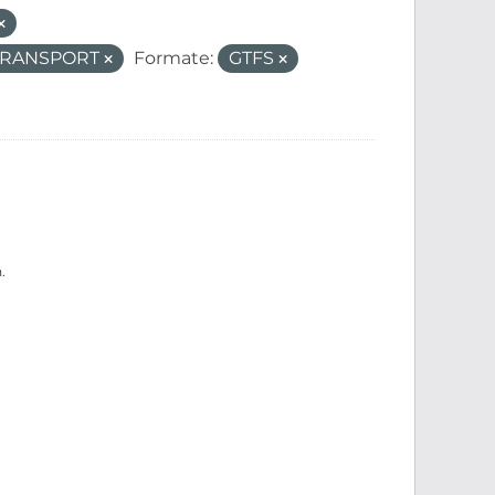
_TRANSPORT
Formate:
GTFS
.