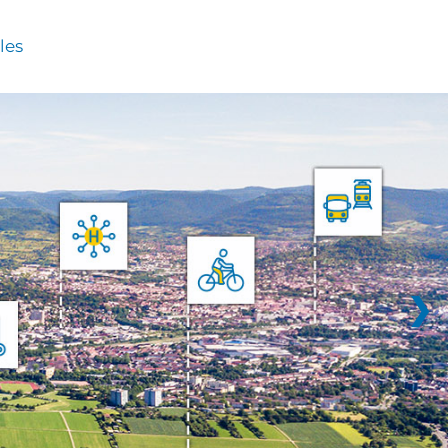
les
❯