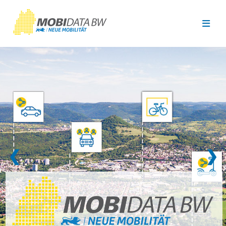
Überspringen zum Hauptinhalt
❮
❯