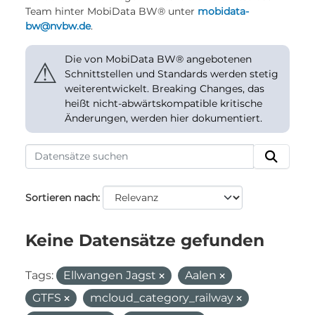
Team hinter MobiData BW® unter
mobidata-
bw@nvbw.de
.
Die von MobiData BW® angebotenen
⚠
Schnittstellen und Standards werden stetig
weiterentwickelt. Breaking Changes, das
heißt nicht-abwärtskompatible kritische
Änderungen, werden hier dokumentiert.
Sortieren nach
Keine Datensätze gefunden
Tags:
Ellwangen Jagst
Aalen
GTFS
mcloud_category_railway