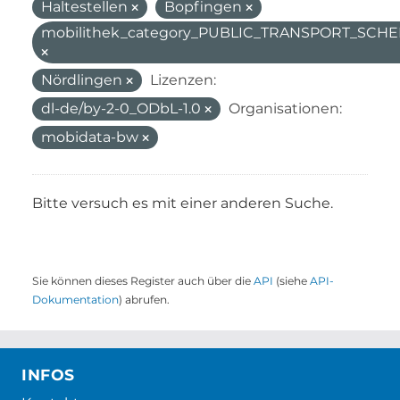
Haltestellen
Bopfingen
mobilithek_category_PUBLIC_TRANSPORT_SC
Nördlingen
Lizenzen:
dl-de/by-2-0_ODbL-1.0
Organisationen:
mobidata-bw
Bitte versuch es mit einer anderen Suche.
Sie können dieses Register auch über die
API
(siehe
API-
Dokumentation
) abrufen.
INFOS