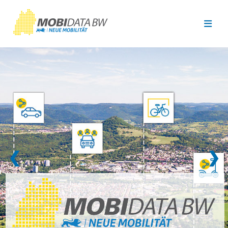
Überspringen zum Hauptinhalt
❮
❯