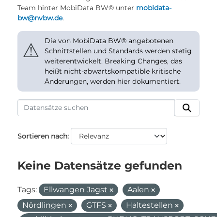
Team hinter MobiData BW® unter
mobidata-
bw@nvbw.de
.
Die von MobiData BW® angebotenen
⚠
Schnittstellen und Standards werden stetig
weiterentwickelt. Breaking Changes, das
heißt nicht-abwärtskompatible kritische
Änderungen, werden hier dokumentiert.
Sortieren nach
Keine Datensätze gefunden
Tags:
Ellwangen Jagst
Aalen
Nördlingen
GTFS
Haltestellen