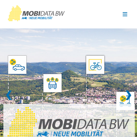
Überspringen zum Hauptinhalt
❮
❯