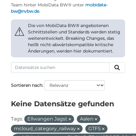
Team hinter MobiData BW® unter
mobidata-
bw@nvbw.de
.
Die von MobiData BW® angebotenen
⚠
Schnittstellen und Standards werden stetig
weiterentwickelt. Breaking Changes, das
heißt nicht-abwärtskompatible kritische
Änderungen, werden hier dokumentiert.
Sortieren nach
Keine Datensätze gefunden
Tags:
Ellwangen Jagst
Aalen
mcloud_category_railway
GTFS