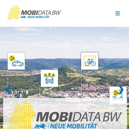
Überspringen zum Hauptinhalt
❮
❯