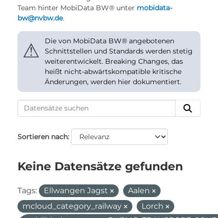
Team hinter MobiData BW® unter
mobidata-
bw@nvbw.de
.
Die von MobiData BW® angebotenen
⚠
Schnittstellen und Standards werden stetig
weiterentwickelt. Breaking Changes, das
heißt nicht-abwärtskompatible kritische
Änderungen, werden hier dokumentiert.
Sortieren nach
Keine Datensätze gefunden
Tags:
Ellwangen Jagst
Aalen
mcloud_category_railway
Lorch