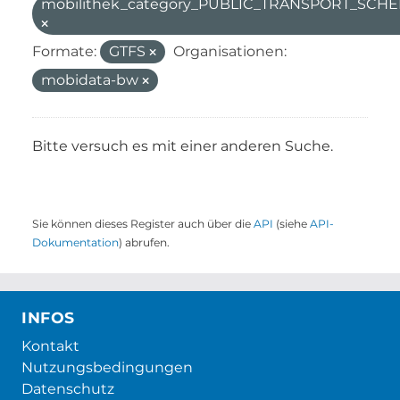
mobilithek_category_PUBLIC_TRANSPORT_SC
Formate:
GTFS
Organisationen:
mobidata-bw
Bitte versuch es mit einer anderen Suche.
Sie können dieses Register auch über die
API
(siehe
API-
Dokumentation
) abrufen.
INFOS
Kontakt
Nutzungsbedingungen
Datenschutz