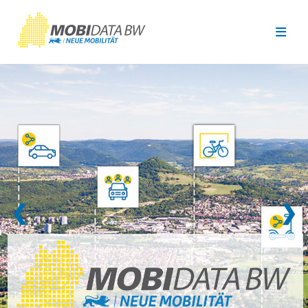
Überspringen zum Hauptinhalt
❮
❯