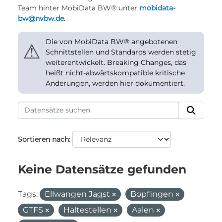
Team hinter MobiData BW® unter
mobidata-
bw@nvbw.de
.
Die von MobiData BW® angebotenen
⚠
Schnittstellen und Standards werden stetig
weiterentwickelt. Breaking Changes, das
heißt nicht-abwärtskompatible kritische
Änderungen, werden hier dokumentiert.
Sortieren nach
Keine Datensätze gefunden
Tags:
Ellwangen Jagst
Bopfingen
GTFS
Haltestellen
Aalen