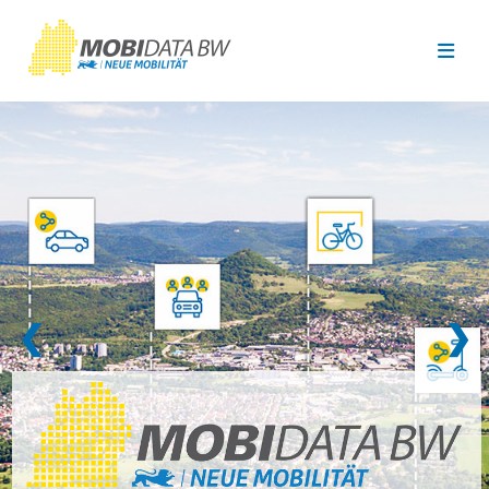
Überspringen zum Hauptinhalt
❮
❯