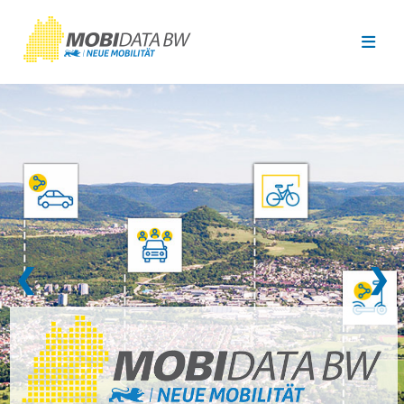
Überspringen zum Hauptinhalt
❮
❯