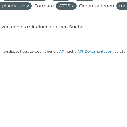
rplandaten
Formate:
GTFS
Organisationen:
mo
e versuch es mit einer anderen Suche.
nnen dieses Register auch über die
API
(siehe
API-Dokumentation
) abrufen