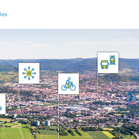
les
❯