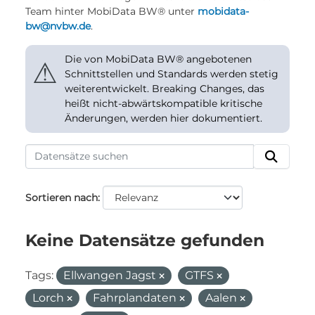
Team hinter MobiData BW® unter
mobidata-
bw@nvbw.de
.
Die von MobiData BW® angebotenen
⚠
Schnittstellen und Standards werden stetig
weiterentwickelt. Breaking Changes, das
heißt nicht-abwärtskompatible kritische
Änderungen, werden hier dokumentiert.
Sortieren nach
Keine Datensätze gefunden
Tags:
Ellwangen Jagst
GTFS
Lorch
Fahrplandaten
Aalen