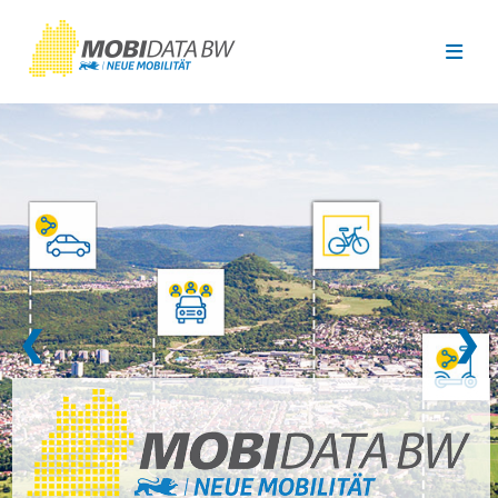
Überspringen zum Hauptinhalt
❮
❯