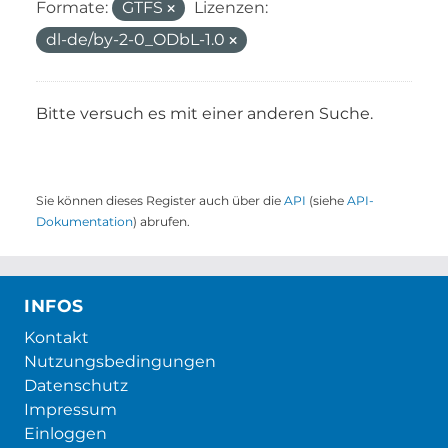
Formate:
GTFS
Lizenzen:
dl-de/by-2-0_ODbL-1.0
Bitte versuch es mit einer anderen Suche.
Sie können dieses Register auch über die
API
(siehe
API-
Dokumentation
) abrufen.
INFOS
Kontakt
Nutzungsbedingungen
Datenschutz
Impressum
Einloggen