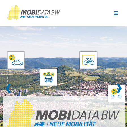
Überspringen zum Hauptinhalt
❮
❯