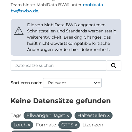
Team hinter MobiData BW® unter
mobidata-
bw@nvbw.de
.
Die von MobiData BW® angebotenen
⚠
Schnittstellen und Standards werden stetig
weiterentwickelt. Breaking Changes, das
heißt nicht-abwärtskompatible kritische
Änderungen, werden hier dokumentiert.
Sortieren nach
Keine Datensätze gefunden
Tags:
Ellwangen Jagst
Haltestellen
Lorch
Formate:
GTFS
Lizenzen: