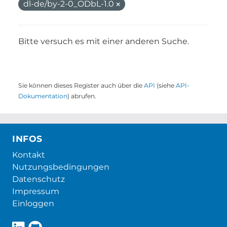
dl-de/by-2-0_ODbL-1.0
Bitte versuch es mit einer anderen Suche.
Sie können dieses Register auch über die
API
(siehe
API-
Dokumentation
) abrufen.
INFOS
Kontakt
Nutzungsbedingungen
Datenschutz
Impressum
Einloggen