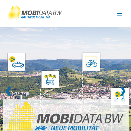
Überspringen zum Hauptinhalt
❮
❯