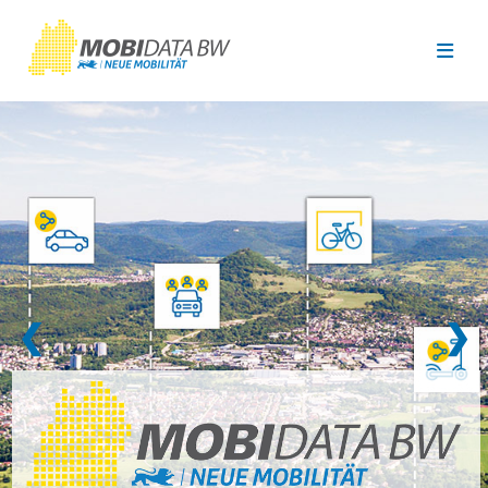
Überspringen zum Hauptinhalt
❮
❯