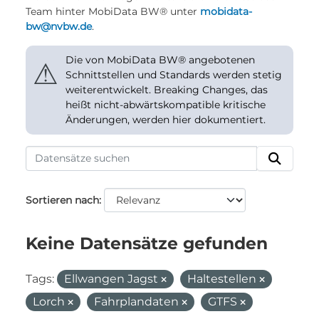
Team hinter MobiData BW® unter
mobidata-
bw@nvbw.de
.
Die von MobiData BW® angebotenen
⚠
Schnittstellen und Standards werden stetig
weiterentwickelt. Breaking Changes, das
heißt nicht-abwärtskompatible kritische
Änderungen, werden hier dokumentiert.
Sortieren nach
Keine Datensätze gefunden
Tags:
Ellwangen Jagst
Haltestellen
Lorch
Fahrplandaten
GTFS