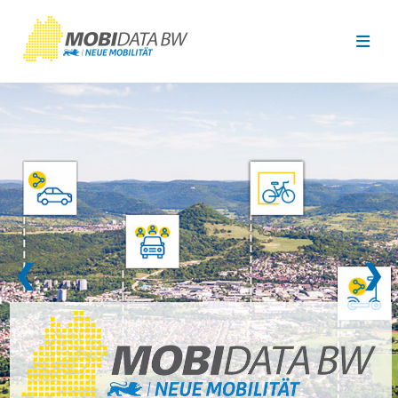
Überspringen zum Hauptinhalt
❮
❯