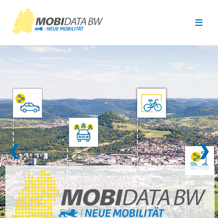
Überspringen zum Hauptinhalt
❮
❯