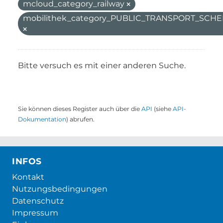
mcloud_category_railway
mobilithek_category_PUBLIC_TRANSPORT_SC
Bitte versuch es mit einer anderen Suche.
Sie können dieses Register auch über die
API
(siehe
API-
Dokumentation
) abrufen.
INFOS
Kontakt
Nutzungsbedingungen
Datenschutz
Impressum