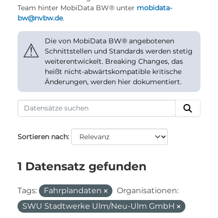
Team hinter MobiData BW® unter
mobidata-
bw@nvbw.de
.
Die von MobiData BW® angebotenen
⚠
Schnittstellen und Standards werden stetig
weiterentwickelt. Breaking Changes, das
heißt nicht-abwärtskompatible kritische
Änderungen, werden hier dokumentiert.
Sortieren nach
1 Datensatz gefunden
Tags:
Fahrplandaten
Organisationen:
SWU Stadtwerke Ulm/Neu-Ulm GmbH