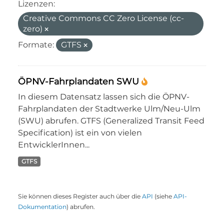
Lizenzen:
Creative Commons CC Zero License (cc-
zero)
Formate:
GTFS
ÖPNV-Fahrplandaten SWU
In diesem Datensatz lassen sich die ÖPNV-
Fahrplandaten der Stadtwerke Ulm/Neu-Ulm
(SWU) abrufen. GTFS (Generalized Transit Feed
Specification) ist ein von vielen
EntwicklerInnen...
GTFS
Sie können dieses Register auch über die
API
(siehe
API-
Dokumentation
) abrufen.