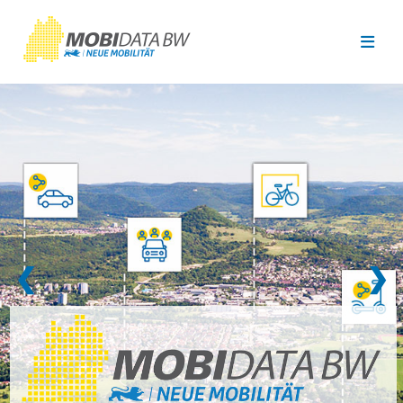
Überspringen zum Hauptinhalt
❮
❯