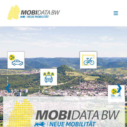
Überspringen zum Hauptinhalt
❮
❯