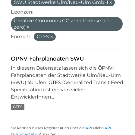
SWU Stadtwerke Ulm/Neu-Ulm GmbH
Lizenzen:
Creative Commons CC Zero License (cc-
zero)
Formate:
GTFS
ÖPNV-Fahrplandaten SWU
In diesem Datensatz lassen sich die ÖPNV-
Fahrplandaten der Stadtwerke Ulm/Neu-Ulm
(SWU) abrufen. GTFS (Generalized Transit Feed
Specification) ist ein von vielen
EntwicklerInnen...
GTFS
Sie können dieses Register auch über die
API
(siehe
API-
Dokumentation
) abrufen.