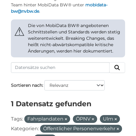
Team hinter MobiData BW® unter
mobidata-
bw@nvbw.de
.
Die von MobiData BW® angebotenen
⚠
Schnittstellen und Standards werden stetig
weiterentwickelt. Breaking Changes, das
heißt nicht-abwärtskompatible kritische
Änderungen, werden hier dokumentiert.
Sortieren nach
1 Datensatz gefunden
Tags:
Fahrplandaten
ÖPNV
Ulm
Kategorien:
Öffentlicher Personenverkehr