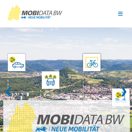
Überspringen zum Hauptinhalt
❮
❯