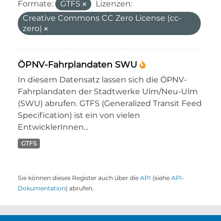
Formate:
GTFS
Lizenzen:
Creative Commons CC Zero License (cc-
zero)
ÖPNV-Fahrplandaten SWU
In diesem Datensatz lassen sich die ÖPNV-
Fahrplandaten der Stadtwerke Ulm/Neu-Ulm
(SWU) abrufen. GTFS (Generalized Transit Feed
Specification) ist ein von vielen
EntwicklerInnen...
GTFS
Sie können dieses Register auch über die
API
(siehe
API-
Dokumentation
) abrufen.