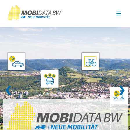
Überspringen zum Hauptinhalt
❮
❯