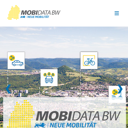
Überspringen zum Hauptinhalt
❮
❯