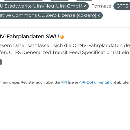
U Stadtwerke Ulm/Neu-Ulm GmbH
Formate:
GTFS
ative Commons CC Zero License (cc-zero)
V-Fahrplandaten SWU
iesem Datensatz lassen sich die ÖPNV-Fahrplandaten 
en. GTFS (Generalized Transit Feed Specification) ist ein
nnen dieses Register auch über die
API
(siehe
API-Dokumentation
) abrufen