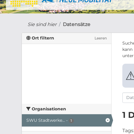
Sie sind hier
Datensätze
Ort filtern
Leeren
Suche
kann 
unte
Organisationen
1 
SWU Stadtwerke...
-
1
Tags