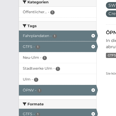
Kategorien
SW
Öffentlicher...
-
1
Cre
Tags
ÖPN
Fahrplandaten
-
1
In d
GTFS
-
abruf
1
GTFS
Neu-Ulm
-
1
Stadtwerke Ulm
-
1
Sie kö
Ulm
-
1
ÖPNV
-
1
Formate
GTFS
-
1