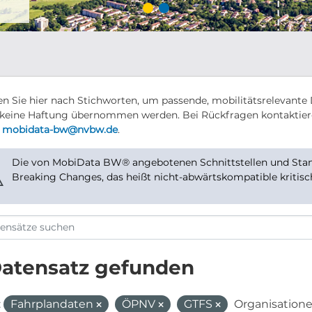
n Sie hier nach Stichworten, um passende, mobilitätsrelevante 
keine Haftung übernommen werden. Bei Rückfragen kontaktier
r
mobidata-bw@nvbw.de
.
Die von MobiData BW® angebotenen Schnittstellen und Stand
⚠
Breaking Changes, das heißt nicht-abwärtskompatible kritis
Datensatz gefunden
:
Fahrplandaten
ÖPNV
GTFS
Organisatione