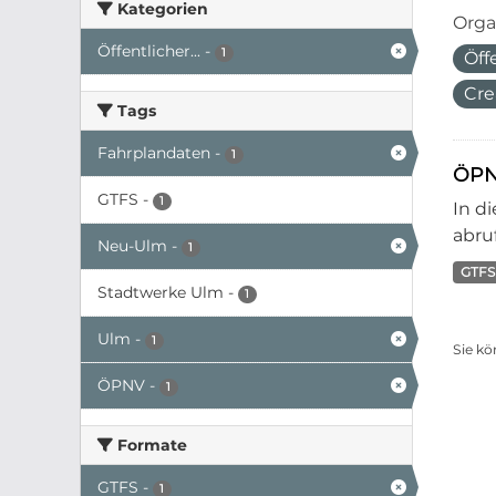
Kategorien
Orga
Öffentlicher...
-
1
Öff
Cre
Tags
Fahrplandaten
-
1
ÖPN
GTFS
-
1
In d
abruf
Neu-Ulm
-
1
GTFS
Stadtwerke Ulm
-
1
Ulm
-
1
Sie kö
ÖPNV
-
1
Formate
GTFS
-
1