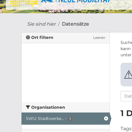
Sie sind hier
Datensätze
Ort filtern
Leeren
Suche
kann 
unte
Organisationen
1 
SWU Stadtwerke...
-
1
Tags