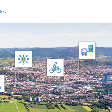
les
❯