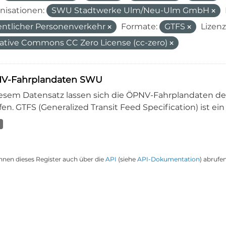
nisationen:
SWU Stadtwerke Ulm/Neu-Ulm GmbH
entlicher Personenverkehr
Formate:
GTFS
Lizenz
ative Commons CC Zero License (cc-zero)
V-Fahrplandaten SWU
iesem Datensatz lassen sich die ÖPNV-Fahrplandaten 
en. GTFS (Generalized Transit Feed Specification) ist ein
nnen dieses Register auch über die
API
(siehe
API-Dokumentation
) abrufen