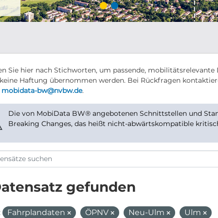
n Sie hier nach Stichworten, um passende, mobilitätsrelevante 
keine Haftung übernommen werden. Bei Rückfragen kontaktier
r
mobidata-bw@nvbw.de
.
Die von MobiData BW® angebotenen Schnittstellen und Stand
⚠
Breaking Changes, das heißt nicht-abwärtskompatible kritis
Datensatz gefunden
:
Fahrplandaten
ÖPNV
Neu-Ulm
Ulm