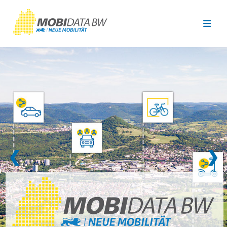
Überspringen zum Hauptinhalt
❮
❯