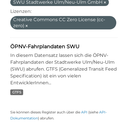
SWU Stadtwerke Ulm/Neu-Ulm GmbH
Lizenzen:
Creative Commons CC Zero License (cc-
zero)
ÖPNV-Fahrplandaten SWU
In diesem Datensatz lassen sich die ÖPNV-
Fahrplandaten der Stadtwerke Ulm/Neu-Ulm
(SWU) abrufen. GTFS (Generalized Transit Feed
Specification) ist ein von vielen
EntwicklerInnen...
GTFS
Sie können dieses Register auch über die
API
(siehe
API-
Dokumentation
) abrufen.