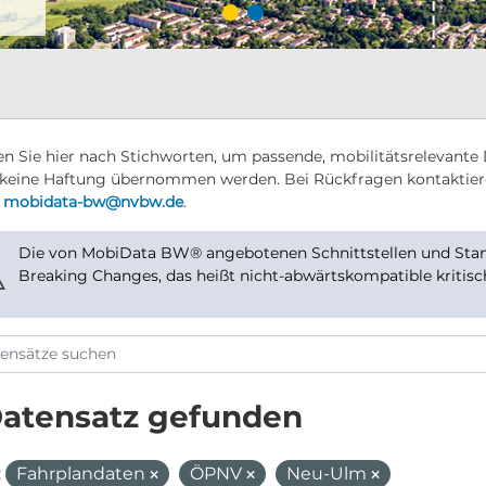
n Sie hier nach Stichworten, um passende, mobilitätsrelevante 
keine Haftung übernommen werden. Bei Rückfragen kontaktier
r
mobidata-bw@nvbw.de
.
Die von MobiData BW® angebotenen Schnittstellen und Stand
⚠
Breaking Changes, das heißt nicht-abwärtskompatible kritis
Datensatz gefunden
:
Fahrplandaten
ÖPNV
Neu-Ulm