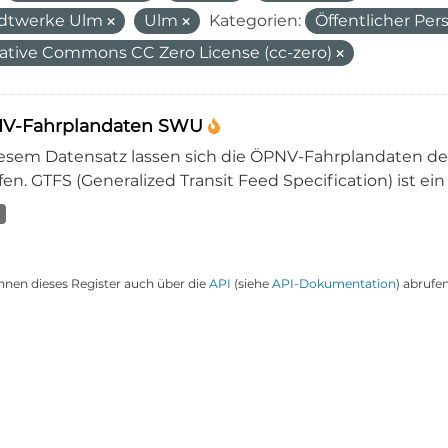
dtwerke Ulm
Ulm
Kategorien:
Öffentlicher Pe
ative Commons CC Zero License (cc-zero)
V-Fahrplandaten SWU
iesem Datensatz lassen sich die ÖPNV-Fahrplandaten 
en. GTFS (Generalized Transit Feed Specification) ist ein
nnen dieses Register auch über die
API
(siehe
API-Dokumentation
) abrufen