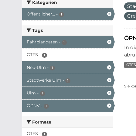
Kategorien
Sta
Öffentlicher...
-
1
Cre
Tags
ÖPN
Fahrplandaten
-
1
In d
GTFS
-
abruf
1
GTFS
Neu-Ulm
-
1
Stadtwerke Ulm
-
1
Sie kö
Ulm
-
1
ÖPNV
-
1
Formate
GTFS
-
1