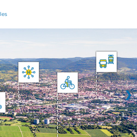
les
❯