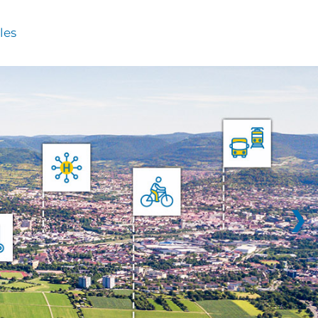
les
❯