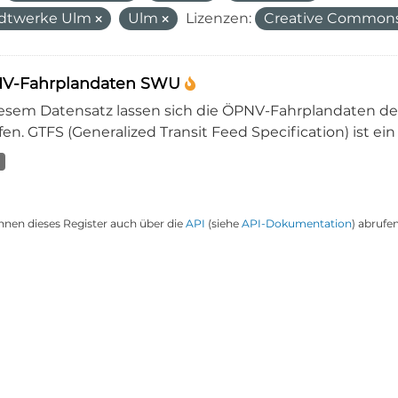
dtwerke Ulm
Ulm
Lizenzen:
Creative Commons 
V-Fahrplandaten SWU
iesem Datensatz lassen sich die ÖPNV-Fahrplandaten 
en. GTFS (Generalized Transit Feed Specification) ist ein
nnen dieses Register auch über die
API
(siehe
API-Dokumentation
) abrufen