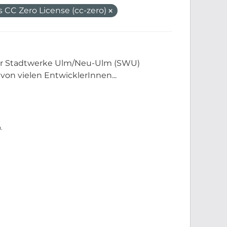
CC Zero License (cc-zero)
der Stadtwerke Ulm/Neu-Ulm (SWU)
 von vielen EntwicklerInnen...
.