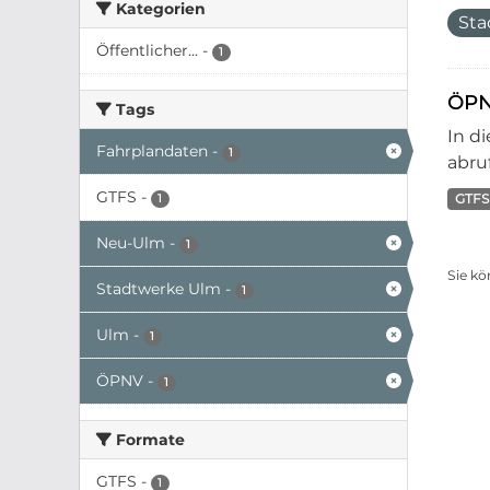
Kategorien
Sta
Öffentlicher...
-
1
ÖPN
Tags
In d
Fahrplandaten
-
1
abruf
GTFS
-
GTFS
1
Neu-Ulm
-
1
Sie kö
Stadtwerke Ulm
-
1
Ulm
-
1
ÖPNV
-
1
Formate
GTFS
-
1