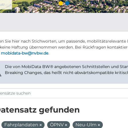
n Sie hier nach Stichworten, um passende, mobilitätsrelevante 
keine Haftung übernommen werden. Bei Rückfragen kontaktier
r
mobidata-bw@nvbw.de
.
Die von MobiData BW® angebotenen Schnittstellen und Stand
⚠
Breaking Changes, das heißt nicht-abwärtskompatible kritis
Datensatz gefunden
:
Fahrplandaten
ÖPNV
Neu-Ulm