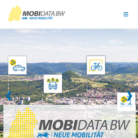
Überspringen zum Hauptinhalt
❮
❯