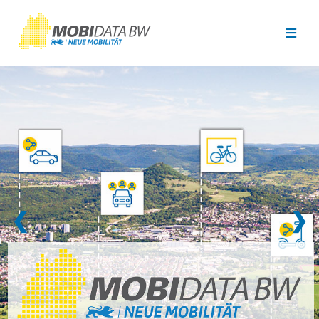
Überspringen zum Hauptinhalt
❮
❯