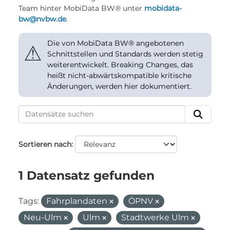
Team hinter MobiData BW® unter
mobidata-
bw@nvbw.de
.
Die von MobiData BW® angebotenen
⚠
Schnittstellen und Standards werden stetig
weiterentwickelt. Breaking Changes, das
heißt nicht-abwärtskompatible kritische
Änderungen, werden hier dokumentiert.
Sortieren nach
1 Datensatz gefunden
Tags:
Fahrplandaten
ÖPNV
Neu-Ulm
Ulm
Stadtwerke Ulm