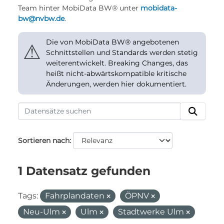
Team hinter MobiData BW® unter
mobidata-
bw@nvbw.de
.
Die von MobiData BW® angebotenen
⚠
Schnittstellen und Standards werden stetig
weiterentwickelt. Breaking Changes, das
heißt nicht-abwärtskompatible kritische
Änderungen, werden hier dokumentiert.
Sortieren nach
1 Datensatz gefunden
Tags:
Fahrplandaten
ÖPNV
Neu-Ulm
Ulm
Stadtwerke Ulm