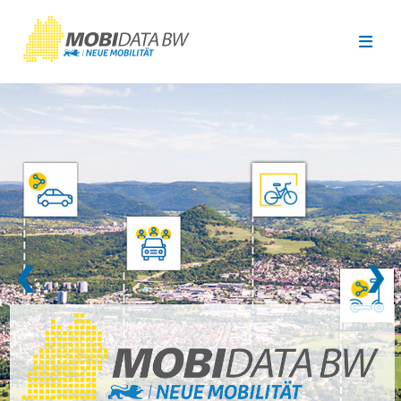
Überspringen zum Hauptinhalt
❮
❯