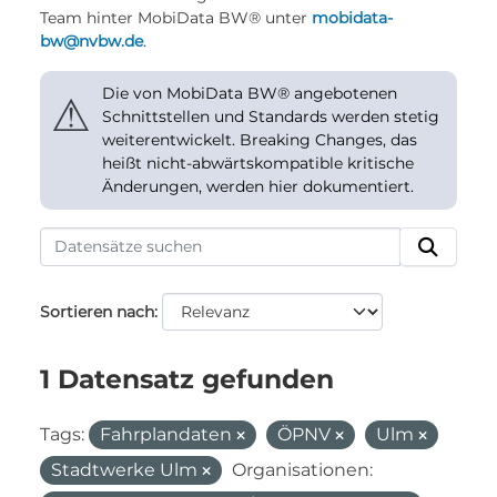
Team hinter MobiData BW® unter
mobidata-
bw@nvbw.de
.
Die von MobiData BW® angebotenen
⚠
Schnittstellen und Standards werden stetig
weiterentwickelt. Breaking Changes, das
heißt nicht-abwärtskompatible kritische
Änderungen, werden hier dokumentiert.
Sortieren nach
1 Datensatz gefunden
Tags:
Fahrplandaten
ÖPNV
Ulm
Stadtwerke Ulm
Organisationen: