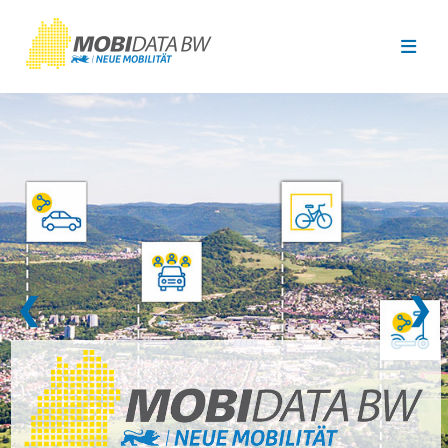
Überspringen zum Hauptinhalt
❮
❯