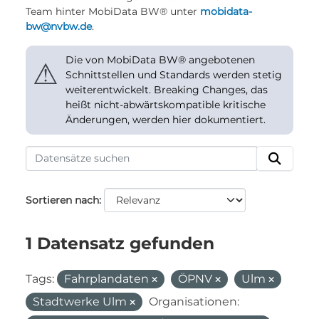
Team hinter MobiData BW® unter
mobidata-
bw@nvbw.de
.
Die von MobiData BW® angebotenen
⚠
Schnittstellen und Standards werden stetig
weiterentwickelt. Breaking Changes, das
heißt nicht-abwärtskompatible kritische
Änderungen, werden hier dokumentiert.
Sortieren nach
1 Datensatz gefunden
Tags:
Fahrplandaten
ÖPNV
Ulm
Stadtwerke Ulm
Organisationen: