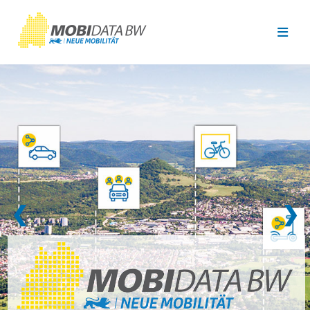
Überspringen zum Hauptinhalt
❮
❯