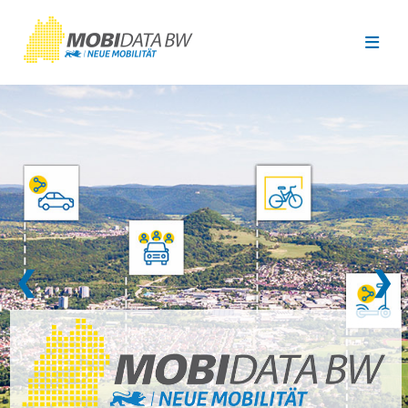
Überspringen zum Hauptinhalt
❮
❯