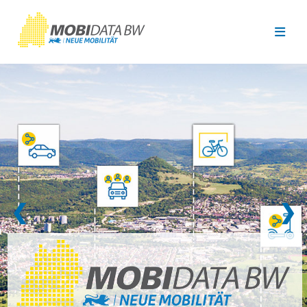
Überspringen zum Hauptinhalt
❮
❯