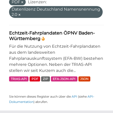
PDF
Lizenzen:
Datenlizenz Deutschland Namensnennung
2.0
Echtzeit-Fahrplandaten ÖPNV Baden-
Württemberg
Für die Nutzung von Echtzeit-Fahrplandaten
aus dem landesweiten
Fahrplanauskunftssystem (EFA-BW) bestehen
mehrere Optionen. Neben der TRIAS-API
stellen wir seit Kurzem auch die...
TRIAS-API
PDF
ZIP
EFA-JSON-API
JSON
Sie können dieses Register auch über die
API
(siehe
API-
Dokumentation
) abrufen.